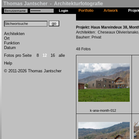
Thomas Jantscher - Architekturfotografie
Portfolio
Artwork
Proje
Projekt: Haus Mareindeux 38, Month
Architekten: Cheseaux Olivier/anako
Architekten
Bauherr: Privat
Ort
Funktion
Datum
48 Fotos
Fotos pro Seite
8
12
16
alle
Help
© 2011-2026 Thomas Jantscher
k-ana-month-012