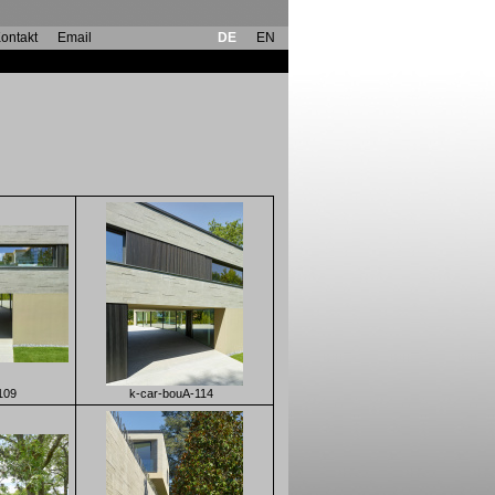
ontakt
Email
DE
EN
109
k-car-bouA-114