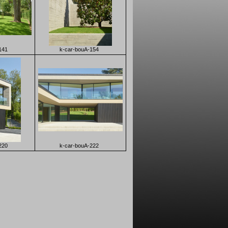
141
k-car-bouA-154
220
k-car-bouA-222