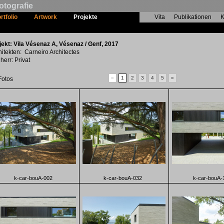
otografie
rtfolio
Artwork
Projekte
Vita
Publikationen
K
Vila Vésenaz A
jekt: Vila Vésenaz A, Vésenaz / Genf, 2017
hitekten: Carneiro Architectes
herr: Privat
«
1
2
3
4
5
»
Fotos
k-car-bouA-002
k-car-bouA-032
k-car-bouA-