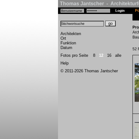
Thomas Jantscher - Architekturf
Po
Pro
Arc
Architekten
Bau
Ort
Funktion
Datum
52 
Fotos pro Seite
8
12
16
alle
Help
© 2011-2026 Thomas Jantscher