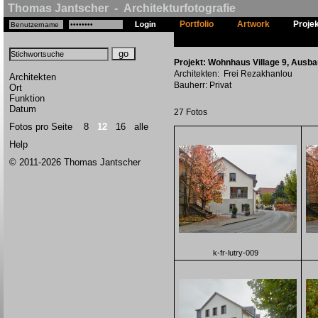
Thomas Jantscher - Architekturfotografie
Portfolio
Artwork
Proje
Projekt: Wohnhaus Village 9, Ausbau
Architekten: Frei Rezakhanlou
Architekten
Bauherr: Privat
Ort
Funktion
Datum
27 Fotos
Fotos pro Seite
8
12
16
alle
Help
© 2011-2026 Thomas Jantscher
k-fr-lutry-009