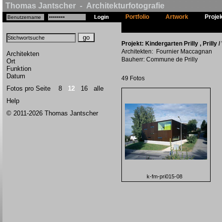
Thomas Jantscher - Architekturfotografie
Portfolio
Artwork
Proje
Projekt: Kindergarten Prilly , Prilly 
Architekten: Fournier Maccagnan
Architekten
Bauherr: Commune de Prilly
Ort
Funktion
Datum
49 Fotos
Fotos pro Seite
8
12
16
alle
Help
© 2011-2026 Thomas Jantscher
k-fm-pri015-08