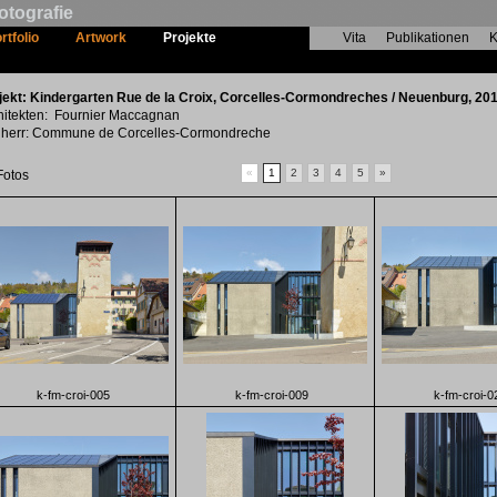
otografie
rtfolio
Artwork
Projekte
Vita
Publikationen
K
Kindergarten Rue de la Croix
jekt: Kindergarten Rue de la Croix, Corcelles-Cormondreches / Neuenburg, 20
hitekten: Fournier Maccagnan
herr: Commune de Corcelles-Cormondreche
«
1
2
3
4
5
»
Fotos
k-fm-croi-005
k-fm-croi-009
k-fm-croi-0