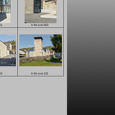
51
k-fm-croi-053
24
k-fm-croi-131