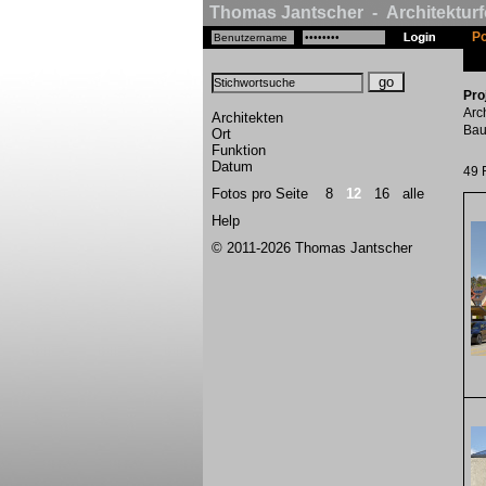
Thomas Jantscher - Architekturf
Po
Pro
Arc
Architekten
Bau
Ort
Funktion
Datum
49 
Fotos pro Seite
8
12
16
alle
Help
© 2011-2026 Thomas Jantscher