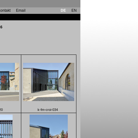
ontakt
Email
DE
EN
16
20
k-fm-croi-034