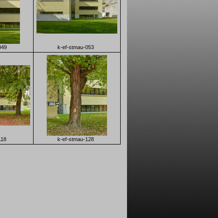
049
k-ef-stmau-053
118
k-ef-stmau-128