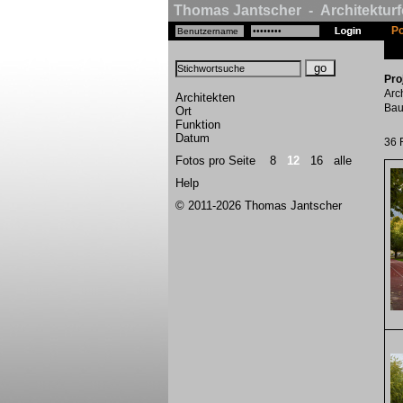
Thomas Jantscher - Architekturf
Po
Pro
Arc
Architekten
Bau
Ort
Funktion
Datum
36 
Fotos pro Seite
8
12
16
alle
Help
© 2011-2026 Thomas Jantscher