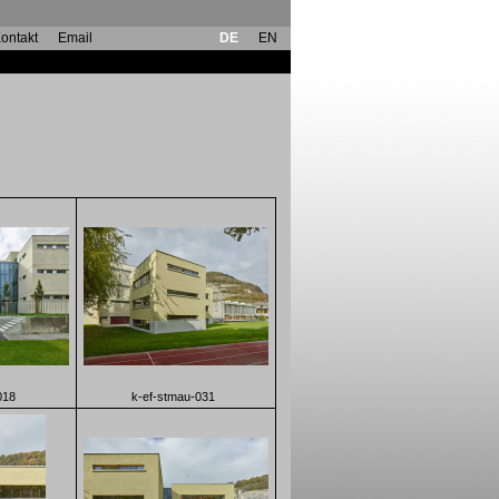
ontakt
Email
DE
EN
018
k-ef-stmau-031