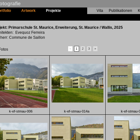
otografie
rtfolio
Artwork
Projekte
Vita
Publikationen
K
Primarschule St. Maurice, Erweiterung
jekt: Primarschule St. Maurice, Erweiterung, St. Maurice / Wallis, 2025
hitekten: Evequoz Ferreira
herr: Commune de Saillon
«
1
2
3
»
Fotos
k-ef-stmau-006
k-ef-stmau-014a
k-ef-stmau-