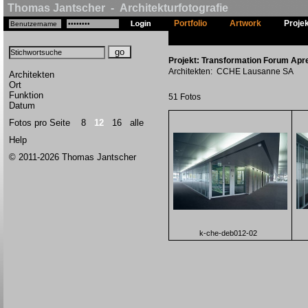
Thomas Jantscher - Architekturfotografie
Portfolio
Artwork
Proje
Projekt: Transformation Forum Apr
Architekten: CCHE Lausanne SA
Architekten
Ort
Funktion
51 Fotos
Datum
Fotos pro Seite
8
12
16
alle
Help
© 2011-2026 Thomas Jantscher
k-che-deb012-02