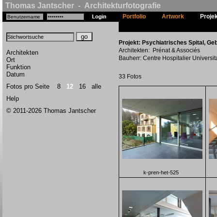
Thomas Jantscher - Architekturfotografie
Portfolio
Artwork
Proje
Projekt: Psychiatrisches Spital, Ge
Architekten: Prénat & Associés
Architekten
Bauherr: Centre Hospitalier Universi
Ort
Funktion
Datum
33 Fotos
Fotos pro Seite
8
12
16
alle
Help
© 2011-2026 Thomas Jantscher
k-pren-het-525