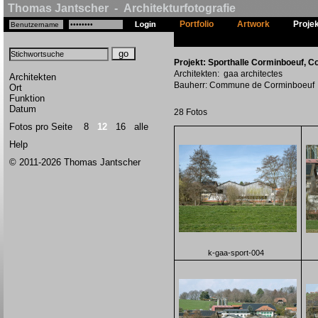
Thomas Jantscher - Architekturfotografie
Portfolio
Artwork
Proje
Projekt: Sporthalle Corminboeuf, C
Architekten: gaa architectes
Architekten
Bauherr: Commune de Corminboeuf
Ort
Funktion
Datum
28 Fotos
Fotos pro Seite
8
12
16
alle
Help
© 2011-2026 Thomas Jantscher
k-gaa-sport-004