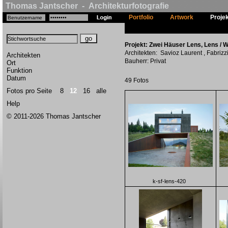
Thomas Jantscher - Architekturfotografie
Portfolio
Artwork
Proje
Projekt: Zwei Häuser Lens, Lens / W
Architekten: Savioz Laurent , Fabriz
Architekten
Bauherr: Privat
Ort
Funktion
Datum
49 Fotos
Fotos pro Seite
8
12
16
alle
Help
© 2011-2026 Thomas Jantscher
k-sf-lens-420