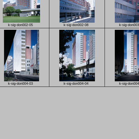
k-sig-don002-05
k-sig-don002-08
k-sig-don003
k-sig-don004-03
k-sig-don004-04
k-sig-don004