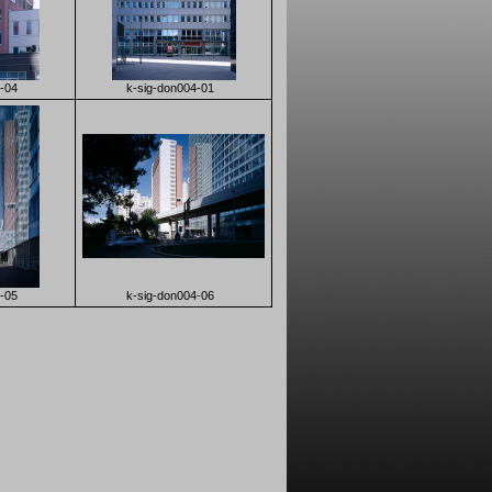
-04
k-sig-don004-01
-05
k-sig-don004-06