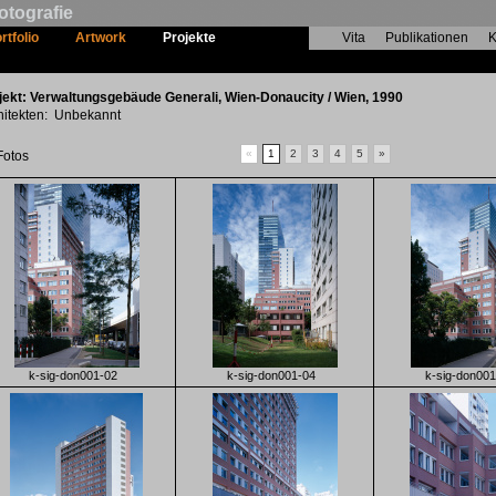
otografie
rtfolio
Artwork
Projekte
Vita
Publikationen
K
Verwaltungsgebäude Generali
jekt: Verwaltungsgebäude Generali, Wien-Donaucity / Wien, 1990
hitekten: Unbekannt
«
1
2
3
4
5
»
Fotos
k-sig-don001-02
k-sig-don001-04
k-sig-don001