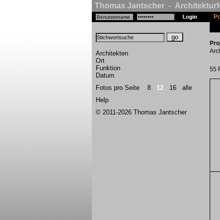
Thomas Jantscher - Architekturf
Po
Pro
Arc
Architekten
Ort
Funktion
55 
Datum
Fotos pro Seite
8
12
16
alle
Help
© 2011-2026 Thomas Jantscher