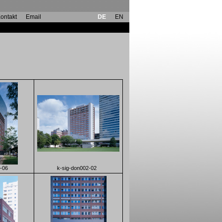
ontakt
Email
DE
EN
-06
k-sig-don002-02