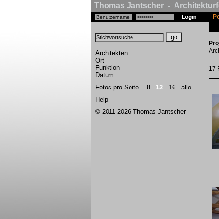
Thomas Jantscher - Architekturf
Po
Pro
Arc
Architekten
Ort
Funktion
17 
Datum
Fotos pro Seite
8
12
16
alle
Help
© 2011-2026 Thomas Jantscher