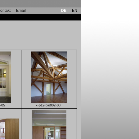
ontakt
Email
DE
EN
-05
k-p12-bie002-08