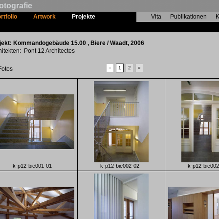
otografie
rtfolio
Artwork
Projekte
Vita
Publikationen
K
Kommandogebäude 15.00
jekt: Kommandogebäude 15.00 , Biere / Waadt, 2006
hitekten: Pont 12 Architectes
«
1
2
»
Fotos
k-p12-bie001-01
k-p12-bie002-02
k-p12-bie002