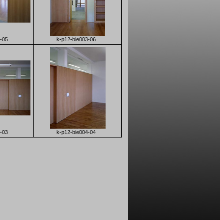
-05
k-p12-bie003-06
-03
k-p12-bie004-04