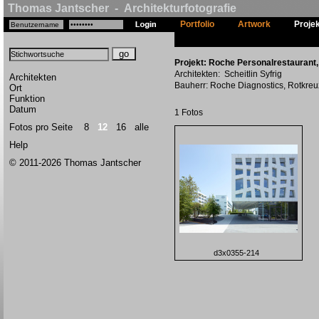
Thomas Jantscher - Architekturfotografie
Portfolio
Artwork
Proje
Projekt: Roche Personalrestaurant,
Architekten: Scheitlin Syfrig
Architekten
Bauherr: Roche Diagnostics, Rotkreu
Ort
Funktion
Datum
1 Fotos
Fotos pro Seite
8
12
16
alle
Help
© 2011-2026 Thomas Jantscher
d3x0355-214