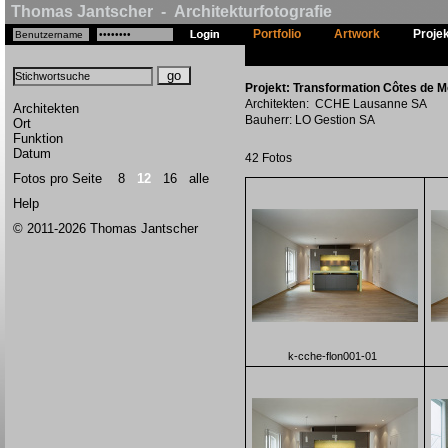
Thomas Jantscher - Architekturfotografie
Portfolio
Artwork
Proje
Projekt: Transformation Côtes de M
Architekten: CCHE Lausanne SA
Architekten
Bauherr: LO Gestion SA
Ort
Funktion
Datum
42 Fotos
Fotos pro Seite
8
12
16
alle
Help
© 2011-2026 Thomas Jantscher
k-cche-flon001-01