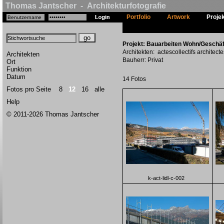
Thomas Jantscher - Architekturfotografie
Portfolio
Artwork
Proje
Projekt: Bauarbeiten Wohn/Geschäft
Architekten: actescollectifs architecte
Architekten
Bauherr: Privat
Ort
Funktion
Datum
14 Fotos
Fotos pro Seite
8
12
16
alle
Help
© 2011-2026 Thomas Jantscher
k-act-lidl-c-002