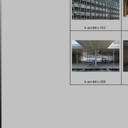
k-act-lidl-c-012
k-act-lidl-c-028