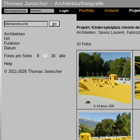
Thomas Jantscher - Architekturfotografie
Portfolio
Artwork
Proje
Projekt: Kinderspielplatz chemin de l
Architekten: Savioz Laurent , Fabriz
Architekten
Ort
Funktion
32 Fotos
Datum
Fotos pro Seite
8
12
16
alle
Help
© 2011-2026 Thomas Jantscher
k-sf-jeux-166