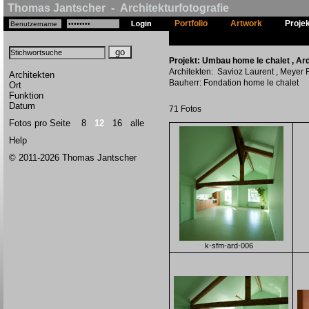
Thomas Jantscher - Architekturfotografie
Portfolio
Artwork
Proje
Projekt: Umbau home le chalet , Ard
Architekten: Savioz Laurent , Meyer 
Architekten
Bauherr: Fondation home le chalet
Ort
Funktion
Datum
71 Fotos
Fotos pro Seite
8
12
16
alle
Help
© 2011-2026 Thomas Jantscher
k-sfm-ard-006