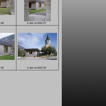
-06
k-dar-orv002-07
-02
k-dar-orv003-03