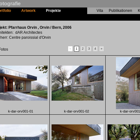
otografie
rtfolio
Artwork
Projekte
Vita
Publikationen
K
Pfarrhaus Orvin
jekt: Pfarrhaus Orvin , Orvin / Bern, 2006
hitekten: dAR Architectes
herr: Centre paroissial d'Orvin
«
1
2
3
4
»
Fotos
k-dar-orv001-01
k-dar-orv001-02
k-dar-orv001