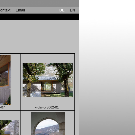
ontakt
Email
DE
EN
-07
k-dar-orv002-01