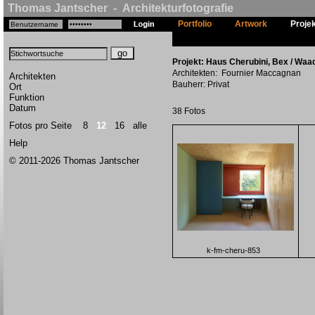
Thomas Jantscher - Architekturfotografie
Portfolio
Artwork
Proje
Projekt: Haus Cherubini, Bex / Waa
Architekten: Fournier Maccagnan
Architekten
Bauherr: Privat
Ort
Funktion
Datum
38 Fotos
Fotos pro Seite
8
12
16
alle
Help
© 2011-2026 Thomas Jantscher
k-fm-cheru-853