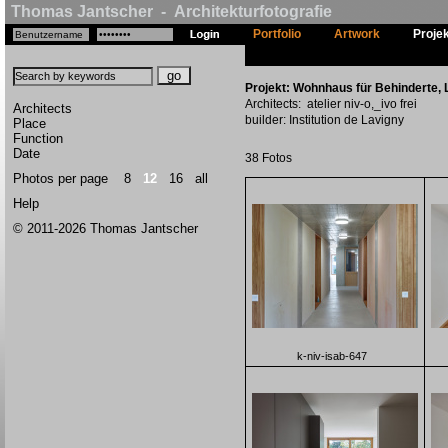
Thomas Jantscher - Architekturfotografie
Portfolio
Artwork
Proje
Projekt: Wohnhaus für Behinderte, 
Architects: atelier niv-o,_ivo frei
Architects
builder: Institution de Lavigny
Place
Function
Date
38 Fotos
Photos per page
8
12
16
all
Help
© 2011-2026 Thomas Jantscher
k-niv-isab-647