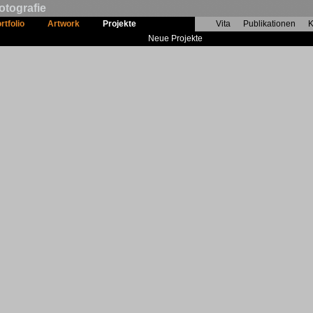
otografie
rtfolio
Artwork
Projekte
Vita
Publikationen
K
Neue Projekte