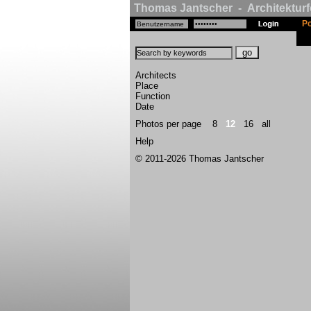
Thomas Jantscher - Architekturf
Po
Architects
Place
Function
Date
Photos per page
8
12
16
all
Help
© 2011-2026 Thomas Jantscher