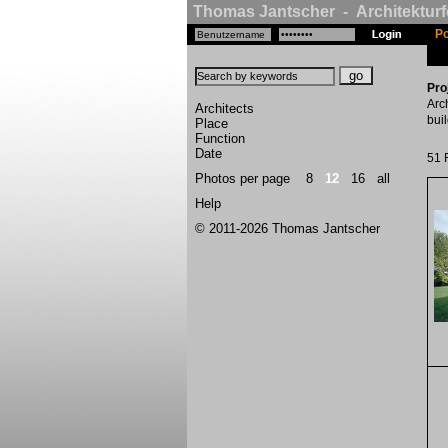
Thomas Jantscher - Architekturf
Po
Pro
Arc
Architects
bui
Place
Function
Date
51 
Photos per page
8
12
16
all
Help
© 2011-2026 Thomas Jantscher