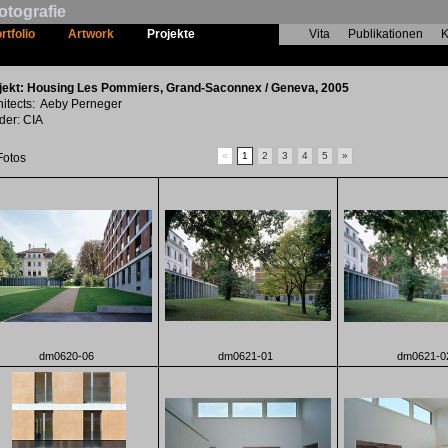
otografie
rtfolio
Artwork
Projekte
Vita
Publikationen
K
Housing Les Pommiers
jekt: Housing Les Pommiers, Grand-Saconnex / Geneva, 2005
hitects: Aeby Perneger
lder: CIA
«
1
2
3
4
5
»
Fotos
dm0620-06
dm0621-01
dm0621-0