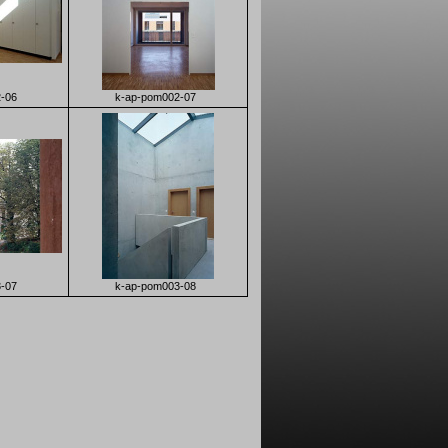
-06
k-ap-pom002-07
-07
k-ap-pom003-08