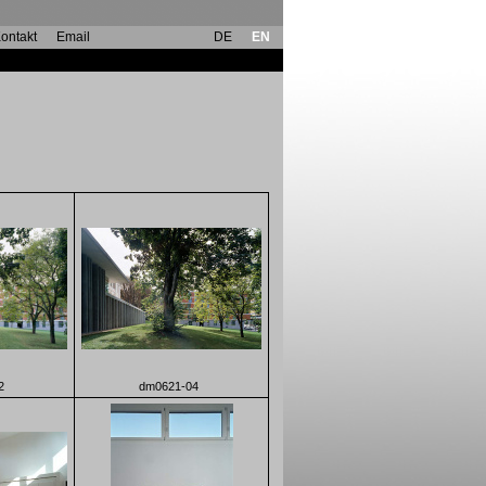
ontakt
Email
DE
EN
2
dm0621-04