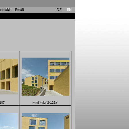
ontakt
Email
DE
EN
107
k-min-vign2-125a