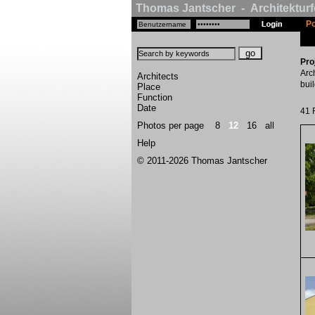
Thomas Jantscher - Architekturf
Po
Pro
Arc
Architects
bui
Place
Function
Date
41 
Photos per page
8
12
16
all
Help
© 2011-2026 Thomas Jantscher