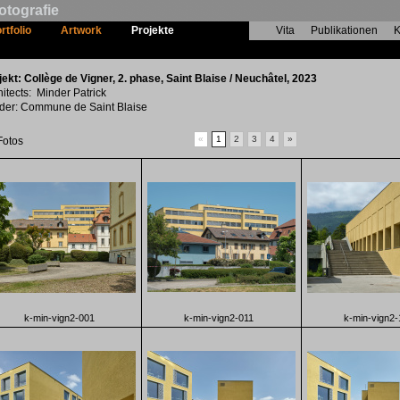
otografie
rtfolio
Artwork
Projekte
Vita
Publikationen
K
Collège de Vigner, 2. phase
jekt: Collège de Vigner, 2. phase, Saint Blaise / Neuchâtel, 2023
hitects: Minder Patrick
lder: Commune de Saint Blaise
«
1
2
3
4
»
Fotos
k-min-vign2-001
k-min-vign2-011
k-min-vign2-