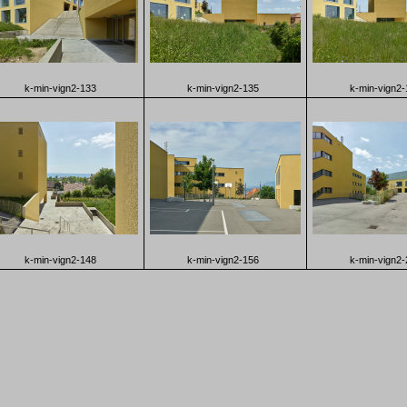
k-min-vign2-133
k-min-vign2-135
k-min-vign2-
k-min-vign2-148
k-min-vign2-156
k-min-vign2-