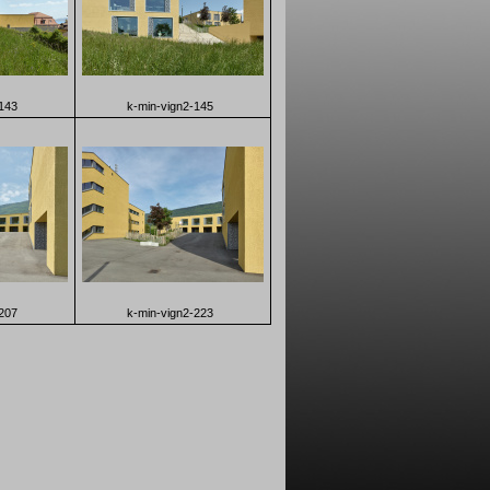
143
k-min-vign2-145
207
k-min-vign2-223