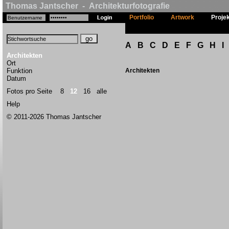
Thomas Jantscher - Architekturfotografie
Portfolio
Artwork
Proje
A
B
C
D
E
F
G
H
I
Architekten
Ort
Funktion
Architekten
Datum
Fotos pro Seite
8
12
16
alle
Help
© 2011-2026 Thomas Jantscher