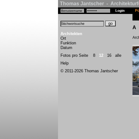
Thomas Jantscher - Architekturf
Po
A
Architekten
Arch
Ort
Funktion
Datum
Fotos pro Seite
8
12
16
alle
Help
© 2011-2026 Thomas Jantscher