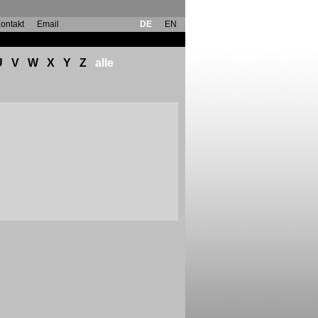
ontakt
Email
DE
EN
U
V
W
X
Y
Z
alle