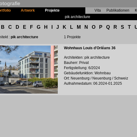
otografie
rtfolio
Artwork
Projekte
Vita
Publikationen
K
pik architecture
B
C
D
E
F
G
H
I
J
K
L
M
N
O
P
Q
R
S
T
itekt :
pik architecture
1 Projekte
Wohnhaus Louis d'Orléans 36
Architekten: pik architecture
Bauherr: Privat
Fertigstellung: 6/2024
Gebäudefunktion: Wohnbau
Ort: Neuenburg / Neuenburg / Schweiz
Aufnahmedatum: 06.2024-01.2025