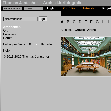
Thomas Jantscher - Architekturfotografie
Portfolio
Artwork
Proje
A
B
C
D
E
F
G
H
I
Architekten
Architekt :
Groupe l'Arche
Ort
Funktion
Datum
Fotos pro Seite
8
12
16
alle
Help
© 2011-2026 Thomas Jantscher