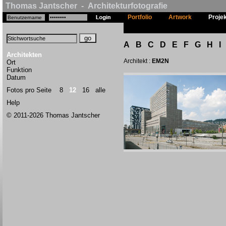
Thomas Jantscher - Architekturfotografie
Portfolio
Artwork
Proje
A
B
C
D
E
F
G
H
I
Architekten
Architekt :
EM2N
Ort
Funktion
Datum
Fotos pro Seite
8
12
16
alle
Help
© 2011-2026 Thomas Jantscher