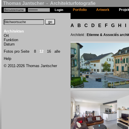
Thomas Jantscher - Architekturfotografie
Portfolio
Artwork
Proje
A
B
C
D
E
F
G
H
I
Architekten
Architekt :
Etienne & Associés archi
Ort
Funktion
Datum
Fotos pro Seite
8
12
16
alle
Help
© 2011-2026 Thomas Jantscher