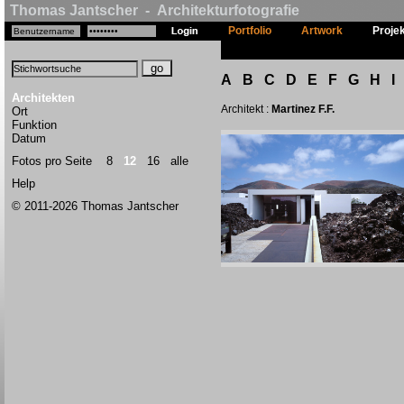
Thomas Jantscher - Architekturfotografie
Portfolio
Artwork
Proje
A
B
C
D
E
F
G
H
I
Architekten
Architekt :
Martinez F.F.
Ort
Funktion
Datum
Fotos pro Seite
8
12
16
alle
Help
© 2011-2026 Thomas Jantscher