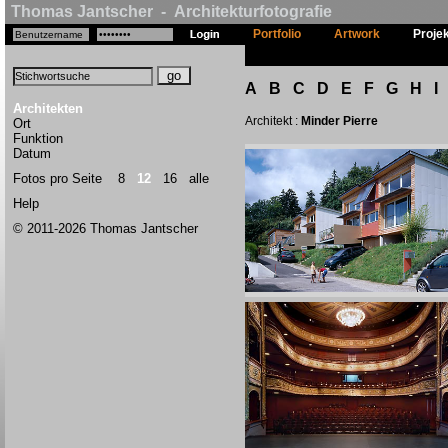
Thomas Jantscher - Architekturfotografie
Portfolio
Artwork
Proje
A
B
C
D
E
F
G
H
I
Architekten
Architekt :
Minder Pierre
Ort
Funktion
Datum
Fotos pro Seite
8
12
16
alle
Help
© 2011-2026 Thomas Jantscher