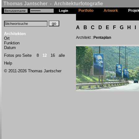
Thomas Jantscher - Architekturfotografie
Portfolio
Artwork
Proje
A
B
C
D
E
F
G
H
I
Architekten
Architekt :
Pentaplan
Ort
Funktion
Datum
Fotos pro Seite
8
12
16
alle
Help
© 2011-2026 Thomas Jantscher