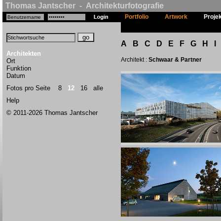
Thomas Jantscher - Architekturfotografie
Portfolio
Artwork
Proje
A
B
C
D
E
F
G
H
I
Architekten
Architekt :
Schwaar & Partner
Ort
Funktion
Datum
Fotos pro Seite
8
12
16
alle
Help
© 2011-2026 Thomas Jantscher