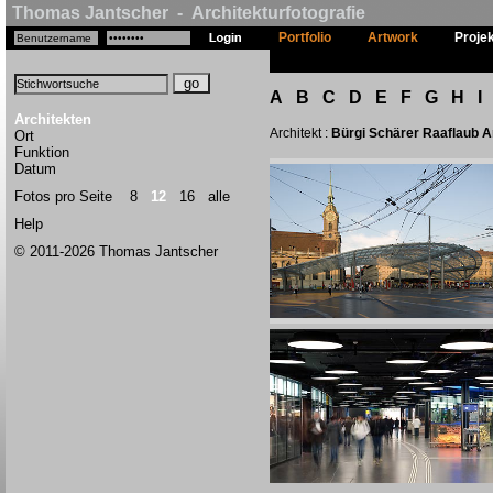
Thomas Jantscher - Architekturfotografie
Portfolio
Artwork
Proje
A
B
C
D
E
F
G
H
I
Architekten
Architekt :
Bürgi Schärer Raaflaub A
Ort
Funktion
Datum
Fotos pro Seite
8
12
16
alle
Help
© 2011-2026 Thomas Jantscher