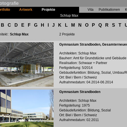
otografie
rtfolio
Artwork
Projekte
Vita
Publikationen
K
Schlup Max
B
C
D
E
F
G
H
I
J
K
L
M
N
O
P
Q
R
S
T
itekt :
Schlup Max
2 Projekte
Gymnasium Strandboden, Gesamterneue
Architekten: Schlup Max
Bauherr: Amt für Grundstücke und Gebäude
Realisation: Schwaar + Partner
Fertigstellung: 5/2014
Gebäudefunktion: Bildung, Sozial, Umbau/
Ort: Biel / Bern / Schweiz
Aufnahmedatum: 04.2014-06.2014
Gymnasium Strandboden
Architekten: Schlup Max
Fertigstellung: 1975
Gebäudefunktion: Bildung, Sozial
Ort: Biel / Bern / Schweiz
Aufnahmedatum: 02.2011