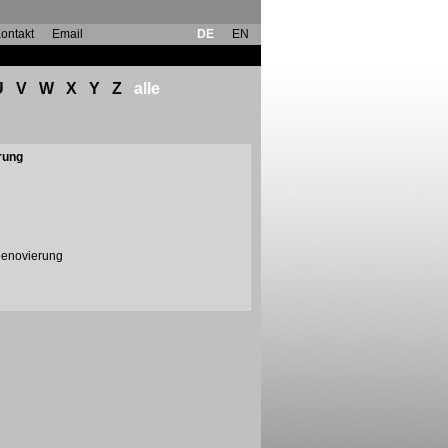
ontakt
Email
DE
EN
U
V
W
X
Y
Z
alle
rung
Renovierung