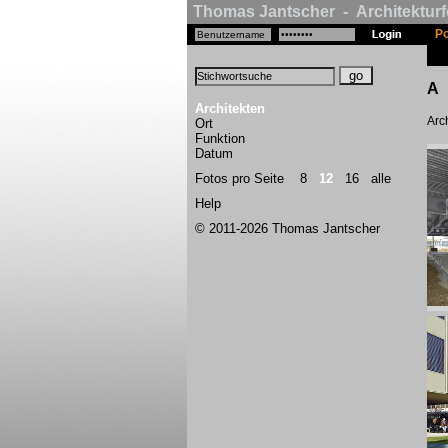
Thomas Jantscher - Architekturf
Po
A
Architekten
Arch
Ort
Funktion
Datum
Fotos pro Seite
8
12
16
alle
Help
© 2011-2026 Thomas Jantscher