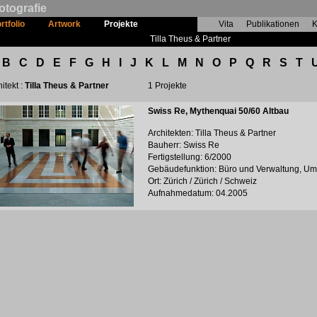
otografie
rtfolio
Artwork
Projekte
Vita
Publikationen
K
Tilla Theus & Partner
B
C
D
E
F
G
H
I
J
K
L
M
N
O
P
Q
R
S
T
itekt :
Tilla Theus & Partner
1 Projekte
Swiss Re, Mythenquai 50/60 Altbau
Architekten: Tilla Theus & Partner
Bauherr: Swiss Re
Fertigstellung: 6/2000
Gebäudefunktion: Büro und Verwaltung, U
Ort: Zürich / Zürich / Schweiz
Aufnahmedatum: 04.2005