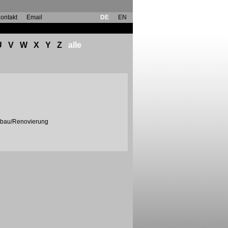
ontakt
Email
DE
EN
U
V
W
X
Y
Z
alle
mbau/Renovierung