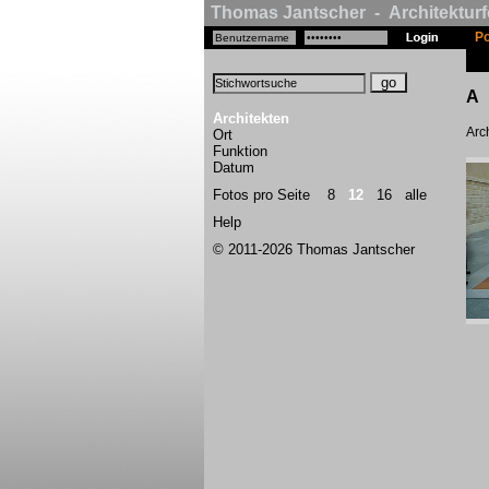
Thomas Jantscher - Architekturf
Po
A
Architekten
Arch
Ort
Funktion
Datum
Fotos pro Seite
8
12
16
alle
Help
© 2011-2026 Thomas Jantscher