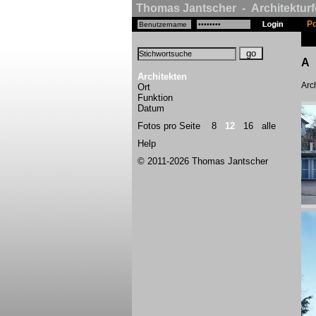
Thomas Jantscher - Architekturf
Po
A
Architekten
Arch
Ort
Funktion
Datum
Fotos pro Seite
8
12
16
alle
Help
© 2011-2026 Thomas Jantscher