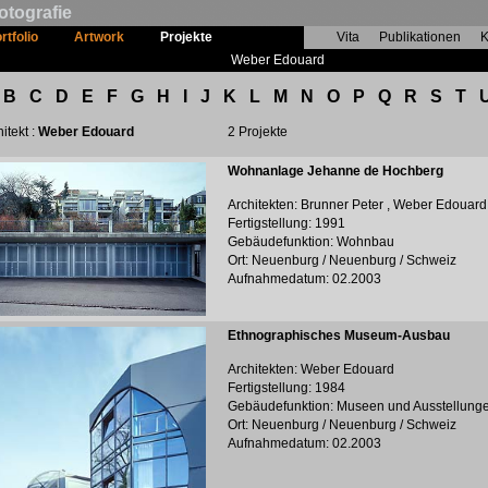
otografie
rtfolio
Artwork
Projekte
Vita
Publikationen
K
Weber Edouard
B
C
D
E
F
G
H
I
J
K
L
M
N
O
P
Q
R
S
T
itekt :
Weber Edouard
2 Projekte
Wohnanlage Jehanne de Hochberg
Architekten: Brunner Peter , Weber Edouard
Fertigstellung: 1991
Gebäudefunktion: Wohnbau
Ort: Neuenburg / Neuenburg / Schweiz
Aufnahmedatum: 02.2003
Ethnographisches Museum-Ausbau
Architekten: Weber Edouard
Fertigstellung: 1984
Gebäudefunktion: Museen und Ausstellung
Ort: Neuenburg / Neuenburg / Schweiz
Aufnahmedatum: 02.2003