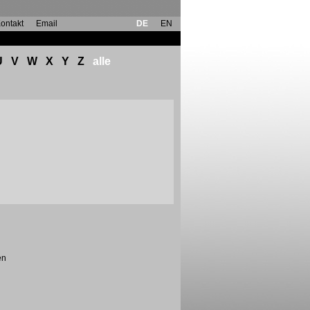
ontakt
Email
DE
EN
U
V
W
X
Y
Z
alle
en