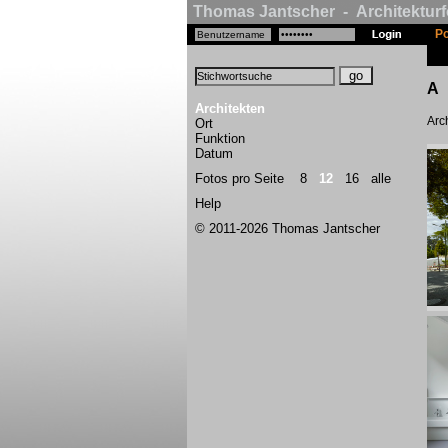
Thomas Jantscher - Architekturf
Po
A
Architekten
Arch
Ort
Funktion
Datum
Fotos pro Seite
8
12
16
alle
Help
© 2011-2026 Thomas Jantscher