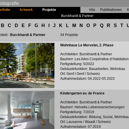
otografie
rtfolio
Artwork
Projekte
Vita
Publikationen
K
Burckhardt & Partner
B
C
D
E
F
G
H
I
J
K
L
M
N
O
P
Q
R
S
T
itekt :
Burckhardt & Partner
34 Projekte
Wohnhaus Le Mervelet, 2. Phase
Architekten: Burckhardt & Partner
Bauherr: Les Ailes Coopérative d’Habitation
Fertigstellung: 5/2022
Gebäudefunktion: Bauarbeiten, Wohnbau
Ort: Genf / Genf / Schweiz
Aufnahmedatum: 04.2022-05.2022
Kindergarten av. de France
Architekten: Burckhardt & Partner
Bauherr: Helvetia Lebensversicherungen
Fertigstellung: 7/2019
Gebäudefunktion: Bildung, Sozial, Wohnba
Ort: Lausanne / Waadt / Schweiz
Aufnahmedatum: 07.2019