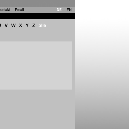
ontakt
Email
DE
EN
U
V
W
X
Y
Z
alle
u