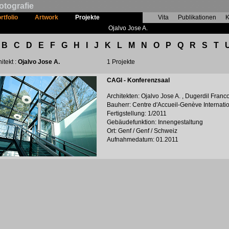
otografie
rtfolio
Artwork
Projekte
Vita
Publikationen
K
Ojalvo Jose A.
B
C
D
E
F
G
H
I
J
K
L
M
N
O
P
Q
R
S
T
itekt :
Ojalvo Jose A.
1 Projekte
CAGI - Konferenzsaal
Architekten: Ojalvo Jose A. , Dugerdil Franc
Bauherr: Centre d'Accueil-Genève Internati
Fertigstellung: 1/2011
Gebäudefunktion: Innengestaltung
Ort: Genf / Genf / Schweiz
Aufnahmedatum: 01.2011