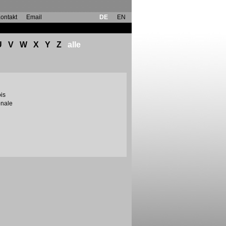
ontakt
Email
DE
EN
U
V
W
X
Y
Z
alle
ois
onale