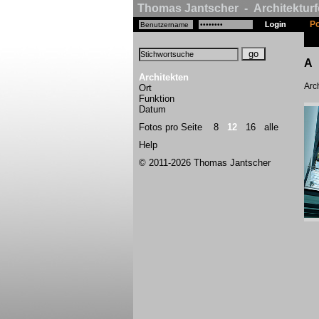
Thomas Jantscher - Architekturf
Po
A
Architekten
Arch
Ort
Funktion
Datum
Fotos pro Seite
8
12
16
alle
Help
© 2011-2026 Thomas Jantscher