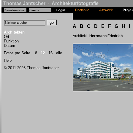
Thomas Jantscher - Architekturfotografie
Portfolio
Artwork
Proje
A
B
C
D
E
F
G
H
I
Architekten
Architekt :
Herrmann Friedrich
Ort
Funktion
Datum
Fotos pro Seite
8
12
16
alle
Help
© 2011-2026 Thomas Jantscher