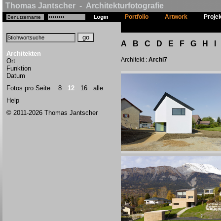
Thomas Jantscher - Architekturfotografie
Portfolio
Artwork
Proje
A
B
C
D
E
F
G
H
I
Architekten
Architekt :
Archi7
Ort
Funktion
Datum
Fotos pro Seite
8
12
16
alle
Help
© 2011-2026 Thomas Jantscher