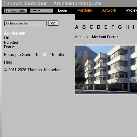
Thomas Jantscher - Architekturfotografie
Portfolio
Artwork
Proje
A
B
C
D
E
F
G
H
I
Architekten
Architekt :
Morisod Furrer
Ort
Funktion
Datum
Fotos pro Seite
8
12
16
alle
Help
© 2011-2026 Thomas Jantscher