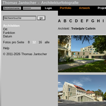
Thomas Jantscher - Architekturfotografie
Portfolio
Artwork
Proje
A
B
C
D
E
F
G
H
I
Architekten
Architekt :
Trebeljahr Cathrin
Ort
Funktion
Datum
Fotos pro Seite
8
12
16
alle
Help
© 2011-2026 Thomas Jantscher