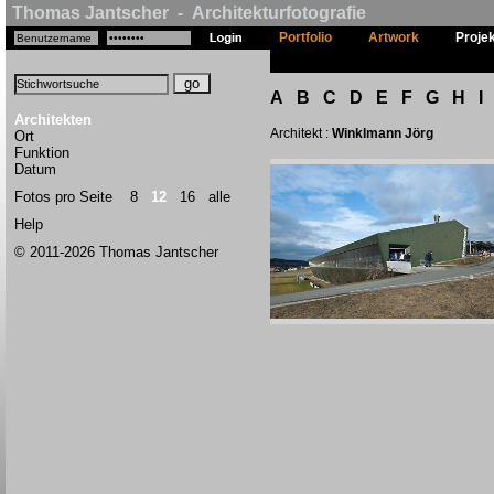
Thomas Jantscher - Architekturfotografie
Portfolio
Artwork
Proje
A
B
C
D
E
F
G
H
I
Architekten
Architekt :
Winklmann Jörg
Ort
Funktion
Datum
Fotos pro Seite
8
12
16
alle
Help
© 2011-2026 Thomas Jantscher