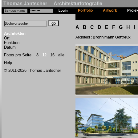
Thomas Jantscher - Architekturfotografie
Portfolio
Artwork
Proje
A
B
C
D
E
F
G
H
I
Architekten
Architekt :
Brönnimann Gottreux
Ort
Funktion
Datum
Fotos pro Seite
8
12
16
alle
Help
© 2011-2026 Thomas Jantscher