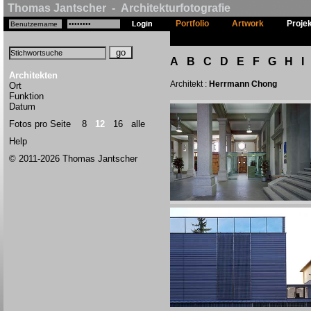
Thomas Jantscher - Architekturfotografie
Portfolio
Artwork
Proje
A
B
C
D
E
F
G
H
I
Architekten
Architekt :
Herrmann Chong
Ort
Funktion
Datum
Fotos pro Seite
8
12
16
alle
Help
© 2011-2026 Thomas Jantscher