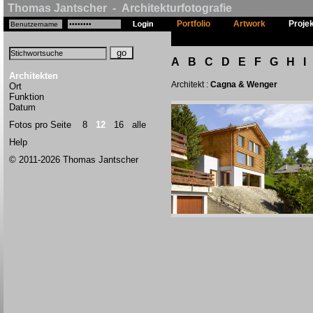
Thomas Jantscher - Architekturfotografie
Portfolio
Artwork
Proje
A
B
C
D
E
F
G
H
I
Architekten
Architekt :
Cagna & Wenger
Ort
Funktion
Datum
Fotos pro Seite
8
12
16
alle
Help
© 2011-2026 Thomas Jantscher