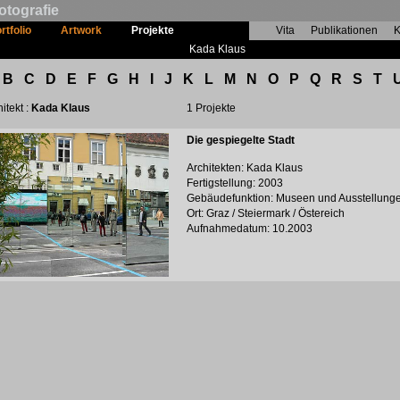
otografie
rtfolio
Artwork
Projekte
Vita
Publikationen
K
Kada Klaus
B
C
D
E
F
G
H
I
J
K
L
M
N
O
P
Q
R
S
T
itekt :
Kada Klaus
1 Projekte
Die gespiegelte Stadt
Architekten: Kada Klaus
Fertigstellung: 2003
Gebäudefunktion: Museen und Ausstellung
Ort: Graz / Steiermark / Östereich
Aufnahmedatum: 10.2003