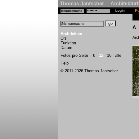
Thomas Jantscher - Architekturf
Po
A
Architekten
Arch
Ort
Funktion
Datum
Fotos pro Seite
8
12
16
alle
Help
© 2011-2026 Thomas Jantscher