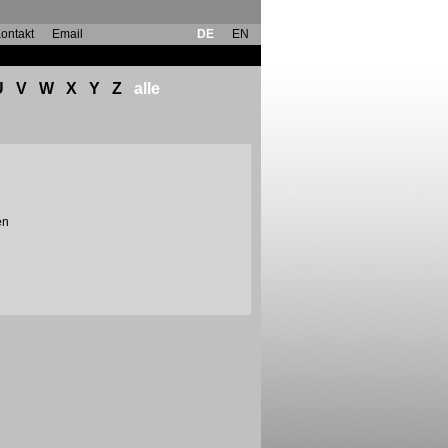
ontakt
Email
DE
EN
U
V
W
X
Y
Z
alle
en