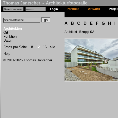
Thomas Jantscher - Architekturfotografie
Portfolio
Artwork
Proje
A
B
C
D
E
F
G
H
I
Architekten
Architekt :
Broggi SA
Ort
Funktion
Datum
Fotos pro Seite
8
12
16
alle
Help
© 2011-2026 Thomas Jantscher