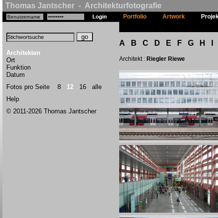
Thomas Jantscher - Architekturfotografie
Portfolio
Artwork
Proje
A
B
C
D
E
F
G
H
I
Architekten
Architekt :
Riegler Riewe
Ort
Funktion
Datum
Fotos pro Seite
8
12
16
alle
Help
© 2011-2026 Thomas Jantscher