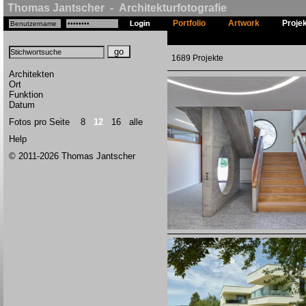
Thomas Jantscher - Architekturfotografie
Portfolio
Artwork
Proje
1689 Projekte
Architekten
Ort
Funktion
Datum
Fotos pro Seite
8
12
16
alle
Help
© 2011-2026 Thomas Jantscher